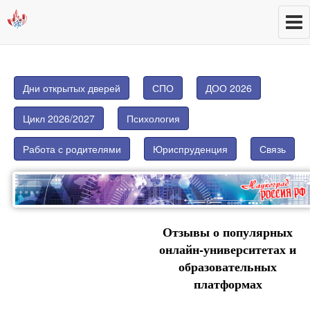
Дни открытых дверей
СПО
ДОО 2026
Цикл 2026/2027
Психология
Работа с родителями
Юриспруденция
Связь
Отзывы о популярных
онлайн-университетах и
образовательных
платформах