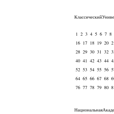
КлассическийУниве
1
2
3
4
5
6
7
8
16
17
18
19
20
2
28
29
30
31
32
3
40
41
42
43
44
4
52
53
54
55
56
5
64
65
66
67
68
6
76
77
78
79
80
8
НациональнаяАкад