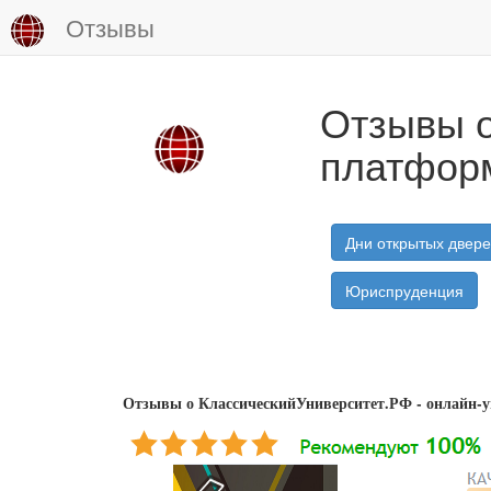
Отзывы
Отзывы о
платфор
Дни открытых двер
Юриспруденция
Отзывы о КлассическийУниверситет.РФ - онлайн-у