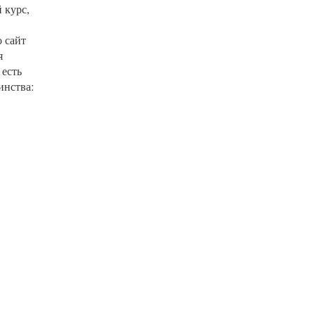
 курс,
о сайт
я
 есть
инства: