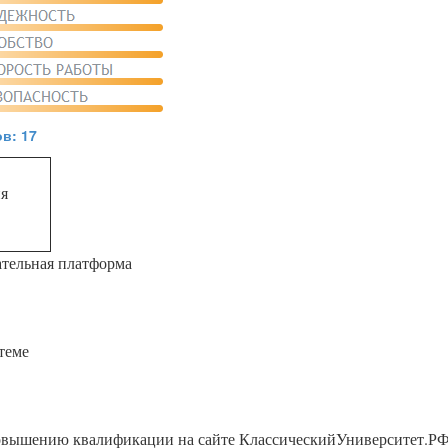
в: 17
я
ательная платформа
теме
повышению квалификации на сайте КлассическийУниверситет.РФ