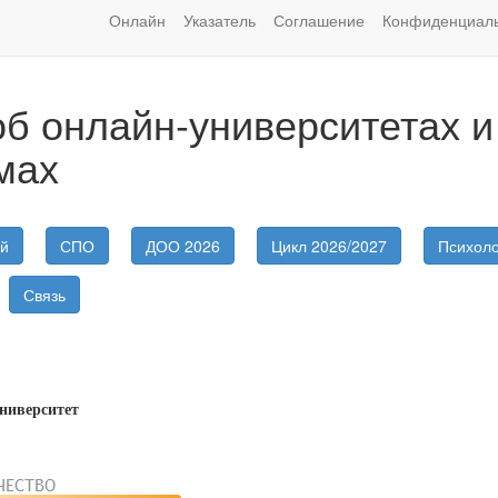
Онлайн
Указатель
Соглашение
Конфиденциаль
б онлайн-университетах и
мах
ей
СПО
ДОО 2026
Цикл 2026/2027
Психоло
Связь
ниверситет